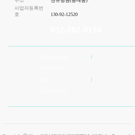
주소
앤유병원(송내동)
사업자등록번
호
130-92-12520
032-202-0114
입원 상담 문의
032-206-0121
팩스
032-206-0114