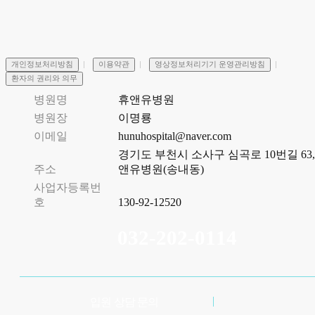
개인정보처리방침
이용약관
영상정보처리기기 운영관리방침
환자의 권리와 의무
병원명
휴앤유병원
병원장
이명룡
이메일
hunuhospital@naver.com
경기도 부천시 소사구 심곡로 10번길 63,
주소
앤유병원(송내동)
사업자등록번
호
130-92-12520
032-202-0114
입원 상담 문의